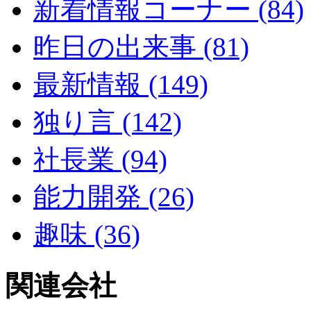
新着情報コーナー (84)
昨日の出来事 (81)
最新情報 (149)
独り言 (142)
社長業 (94)
能力開発 (26)
趣味 (36)
関連会社