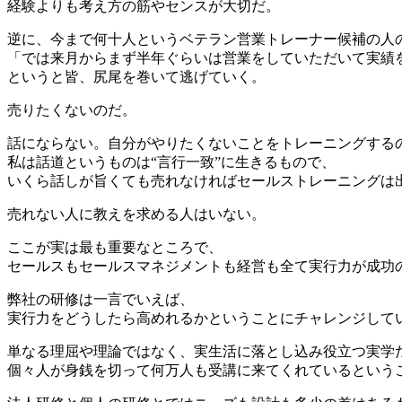
経験よりも考え方の筋やセンスが大切だ。
逆に、今まで何十人というベテラン営業トレーナー候補の人
「では来月からまず半年ぐらいは営業をしていただいて実績
というと皆、尻尾を巻いて逃げていく。
売りたくないのだ。
話にならない。自分がやりたくないことをトレーニングする
私は話道というものは“言行一致”に生きるもので、
いくら話しが旨くても売れなければセールストレーニングは
売れない人に教えを求める人はいない。
ここが実は最も重要なところで、
セールスもセールスマネジメントも経営も全て実行力が成功
弊社の研修は一言でいえば、
実行力をどうしたら高めれるかということにチャレンジして
単なる理屈や理論ではなく、実生活に落とし込み役立つ実学
個々人が身銭を切って何万人も受講に来てくれているという