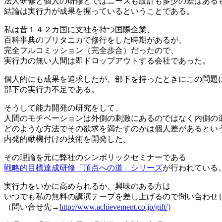
法人研修と個人の研修とではニーズも設計も多少の差はある
結論は実行力が成果を握っているということである。
私は昔１４２カ国に支社を持つ国際企業、
百科事典のブリタニカで修行をした時期があるが、
完全フルコミッション（完全歩合）だったので、
実行力の無い人間は即ドロップアウトする会社であった。
個人的にも成果を追求したが、部下を持ったときにこの問題
部下の実行力不足である。
そうして能力開発の研究をして、
人間のモチベーションは外側の刺激にあるのではなく内側の
どのような方法でその欲求を満たすのかは個人差があるとい
内発的動機付けの技術を開発した。
その理論を元に弊社のシンボリックセミナーである
戦略的目標達成研修「頂点への道」シリーズ
が行われている
実行力をいかに高められるか、興味のある方は
いつでも私の無料の講演テープを差し上げるので問い合わせ
（問い合せ先→
http://www.achievement.co.jp/gift/
）