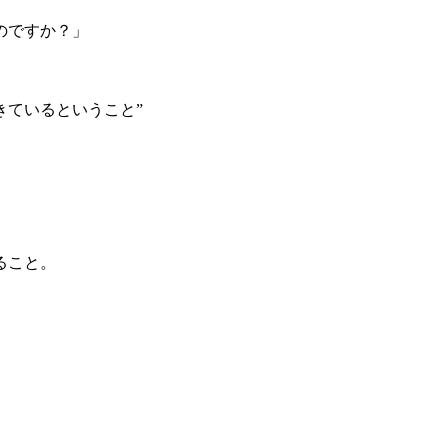
のですか？」
きているということ”
ること。