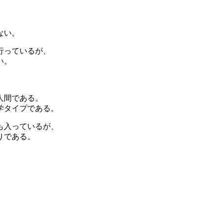
ない。
行っているが、
い。
人間である。
学タイプである。
も入っているが、
りである。
。
。