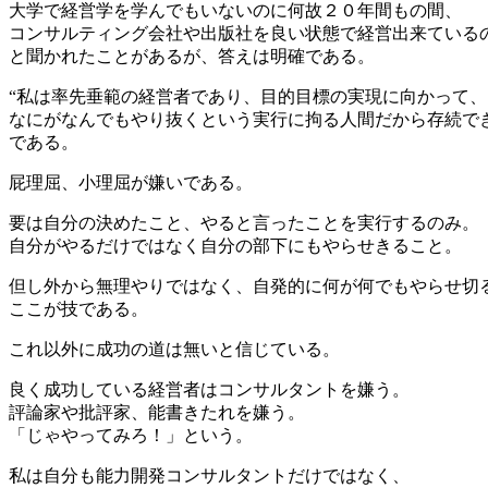
大学で経営学を学んでもいないのに何故２０年間もの間、
コンサルティング会社や出版社を良い状態で経営出来ている
と聞かれたことがあるが、答えは明確である。
“私は率先垂範の経営者であり、目的目標の実現に向かって、
なにがなんでもやり抜くという実行に拘る人間だから存続で
である。
屁理屈、小理屈が嫌いである。
要は自分の決めたこと、やると言ったことを実行するのみ。
自分がやるだけではなく自分の部下にもやらせきること。
但し外から無理やりではなく、自発的に何が何でもやらせ切
ここが技である。
これ以外に成功の道は無いと信じている。
良く成功している経営者はコンサルタントを嫌う。
評論家や批評家、能書きたれを嫌う。
「じゃやってみろ！」という。
私は自分も能力開発コンサルタントだけではなく、