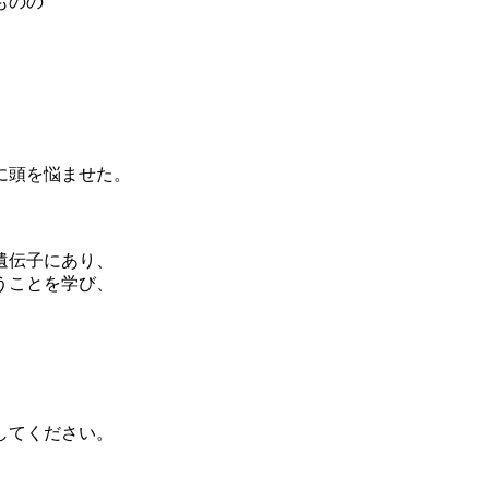
ものの
に頭を悩ませた。
遺伝子にあり、
うことを学び、
。
してください。