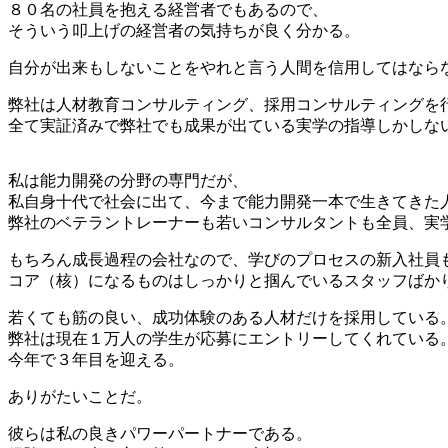
８０名の社員を抱える経営者でもあるので、
そういう叩上げの経営者の気持ちが良く分かる。
自分が出来もしないことをやれと言う人間を信用してはなら
弊社は人材教育コンサルティング、採用コンサルティングを
全て実証済みで弊社でも成果が出ている実学の指導しかしな
私は能力開発の分野の専門だが、
私自身十代で社会に出て、今まで能力開発一本で生きてきた
弊社のベテラントレーナーも若いコンサルタントも全員、実
もちろん成長過程の会社なので、学びのプロセスの新入社員
コア（核）になるものはしっかりと掴んでいるスタッフばか
若くても筋の良い、成功体験のある人材だけを採用している
弊社は現在１万人の学生が応募にエントリーしてくれている
今年で３年目を迎える。
ありがたいことだ。
彼らは私の良きパワーパートナーである。