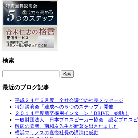
検索
最近のブログ記事
平成２４年６月度、全社会議での社長メッセージ
特別講演会「達成への５つのステップ」開催
２０１４年度新卒採用インターン「DRIVE」始動！
一般財団法人 日本プロスピーカー協会 認定プロスピ
解病の著者、南和友先生が新著を出されました
横浜マリノスの嘉悦社長の講演に感動