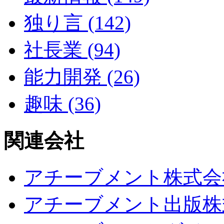
独り言 (142)
社長業 (94)
能力開発 (26)
趣味 (36)
関連会社
アチーブメント株式会
アチーブメント出版株