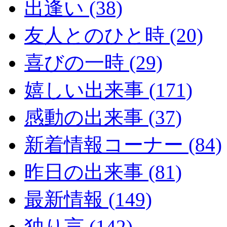
出逢い (38)
友人とのひと時 (20)
喜びの一時 (29)
嬉しい出来事 (171)
感動の出来事 (37)
新着情報コーナー (84)
昨日の出来事 (81)
最新情報 (149)
独り言 (142)