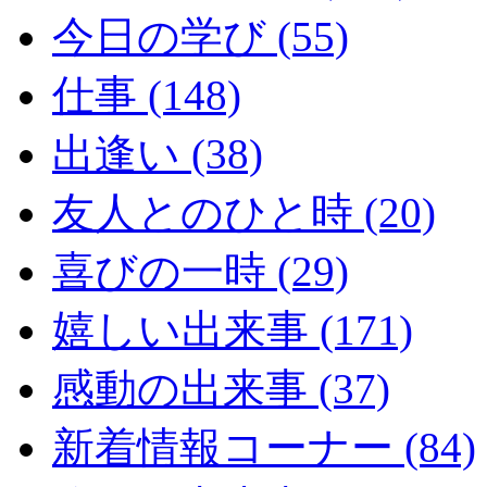
今日の学び (55)
仕事 (148)
出逢い (38)
友人とのひと時 (20)
喜びの一時 (29)
嬉しい出来事 (171)
感動の出来事 (37)
新着情報コーナー (84)