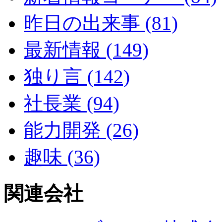
昨日の出来事 (81)
最新情報 (149)
独り言 (142)
社長業 (94)
能力開発 (26)
趣味 (36)
関連会社