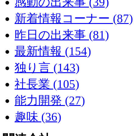
感動の出来事 (39)
新着情報コーナー (87)
昨日の出来事 (81)
最新情報 (154)
独り言 (143)
社長業 (105)
能力開発 (27)
趣味 (36)