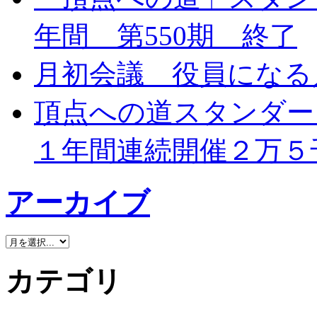
年間 第550期 終了
月初会議 役員になる
頂点への道スタンダー
１年間連続開催２万５
アーカイブ
カテゴリ