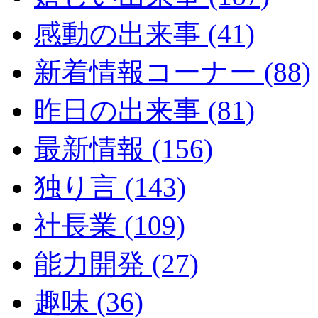
感動の出来事 (41)
新着情報コーナー (88)
昨日の出来事 (81)
最新情報 (156)
独り言 (143)
社長業 (109)
能力開発 (27)
趣味 (36)