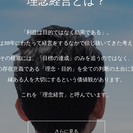
理念経営とは？
「利益は目的ではなく結果である」。
38年にわたって経営をするなかで信じ抜いてきた考え
その根底には、「目標の達成」のみを追うのではなく
の存在意義である「理念・目的」を全ての判断の土台に
縁ある人を大切にするという価値観があります。
これを「理念経営」と呼んでいます。
さらに見る