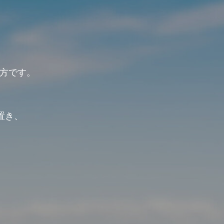
方です。
、
置き、