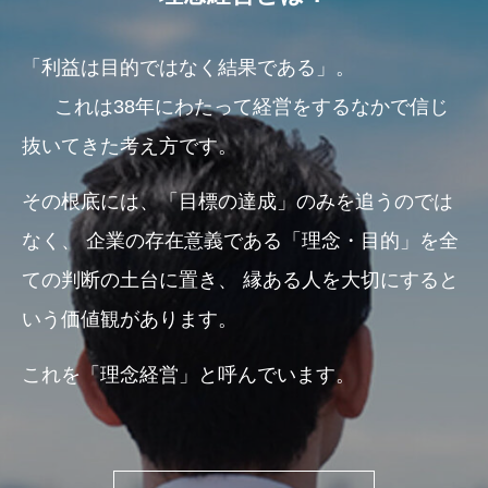
「利益は目的ではなく結果である」。
これは38年にわたって経営をするなかで信じ
抜いてきた考え方です。
その根底には、「目標の達成」のみを追うのでは
なく、
企業の存在意義である「理念・目的」を全
ての判断の土台に置き、
縁ある人を大切にすると
いう価値観があります。
これを「理念経営」と呼んでいます。