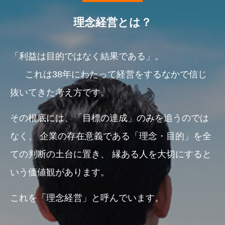
理念経営とは？
「利益は目的ではなく結果である」。
これは38年にわたって経営をするなかで信じ
抜いてきた考え方です。
その根底には、「目標の達成」のみを追うのでは
なく、
企業の存在意義である「理念・目的」を全
ての判断の土台に置き、
縁ある人を大切にすると
いう価値観があります。
これを「理念経営」と呼んでいます。