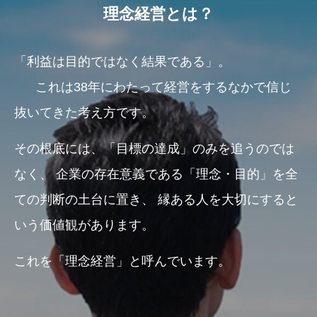
理念経営とは？
「利益は目的ではなく結果である」。
これは38年にわたって経営をするなかで信じ
抜いてきた考え方です。
その根底には、「目標の達成」のみを追うのでは
なく、
企業の存在意義である「理念・目的」を全
ての判断の土台に置き、
縁ある人を大切にすると
いう価値観があります。
これを「理念経営」と呼んでいます。