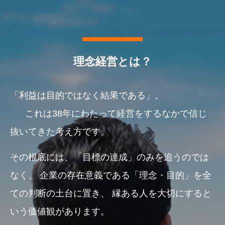
理念経営とは？
「利益は目的ではなく結果である」。
これは38年にわたって経営をするなかで信じ
抜いてきた考え方です。
その根底には、「目標の達成」のみを追うのでは
なく、
企業の存在意義である「理念・目的」を全
ての判断の土台に置き、
縁ある人を大切にすると
いう価値観があります。