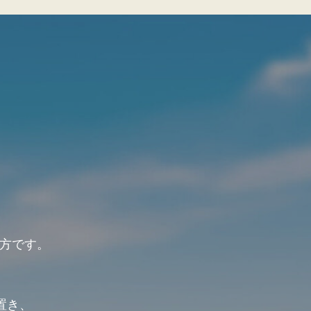
方です。
、
置き、