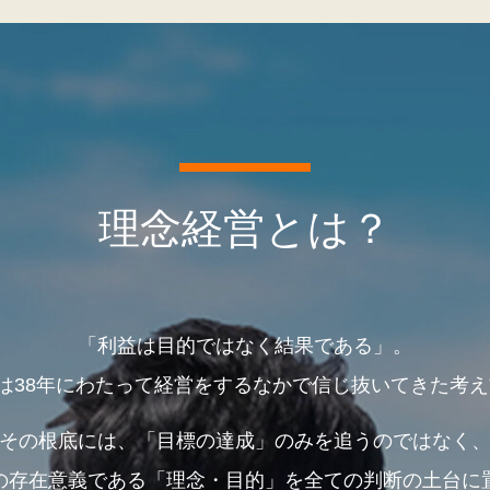
理念経営とは？
「利益は目的ではなく結果である」。
38年にわたって経営をするなかで信じ抜いてきた考え
その根底には、「目標の達成」のみを追うのではなく
の存在意義である「理念・目的」を全ての判断の土台に