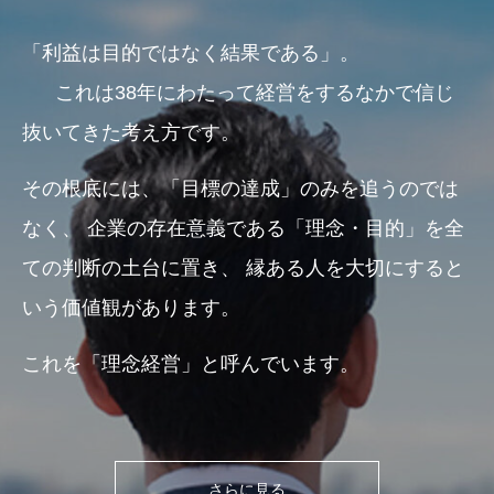
「利益は目的ではなく結果である」。
これは38年にわたって経営をするなかで信じ
抜いてきた考え方です。
その根底には、「目標の達成」のみを追うのでは
なく、
企業の存在意義である「理念・目的」を全
ての判断の土台に置き、
縁ある人を大切にすると
いう価値観があります。
これを「理念経営」と呼んでいます。
さらに見る