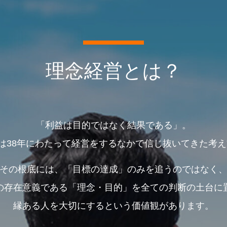
理念経営とは？
「利益は目的ではなく結果である」。
38年にわたって経営をするなかで信じ抜いてきた考え
その根底には、「目標の達成」のみを追うのではなく
の存在意義である「理念・目的」を全ての判断の土台に
縁ある人を大切にするという価値観があります。