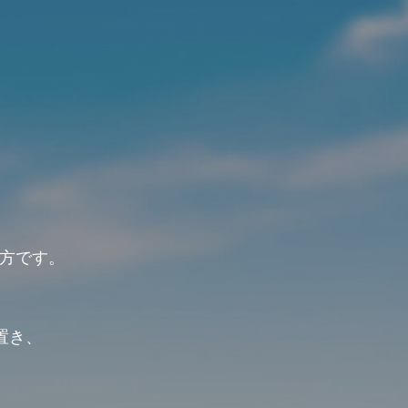
方です。
、
置き、