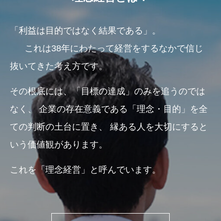
「利益は目的ではなく結果である」。
これは38年にわたって経営をするなかで信じ
抜いてきた考え方です。
その根底には、「目標の達成」のみを追うのでは
なく、
企業の存在意義である「理念・目的」を全
ての判断の土台に置き、
縁ある人を大切にすると
いう価値観があります。
これを「理念経営」と呼んでいます。