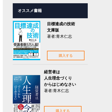
オススメ書籍
目標達成の技術
文庫版
著者:青木仁志
購入する
経営者は
人生理念づくり
からはじめなさい
著者:青木仁志
購入する