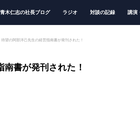
青木仁志の社長ブログ
ラジオ
対談の記録
講演
待望の阿部洋己先生の経営指南書が発刊された！
指南書が発刊された！
。