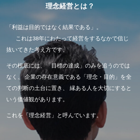
理念経営とは？
「利益は目的ではなく結果である」。
これは38年にわたって経営をするなかで信じ
抜いてきた考え方です。
その根底には、「目標の達成」のみを追うのでは
なく、
企業の存在意義である「理念・目的」を全
ての判断の土台に置き、
縁ある人を大切にすると
いう価値観があります。
これを「理念経営」と呼んでいます。