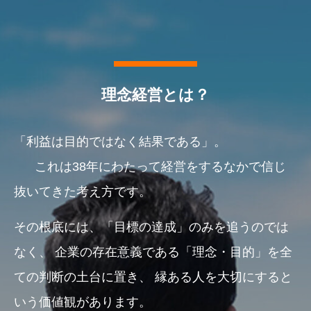
理念経営とは？
「利益は目的ではなく結果である」。
これは38年にわたって経営をするなかで信じ
抜いてきた考え方です。
その根底には、「目標の達成」のみを追うのでは
なく、
企業の存在意義である「理念・目的」を全
ての判断の土台に置き、
縁ある人を大切にすると
いう価値観があります。