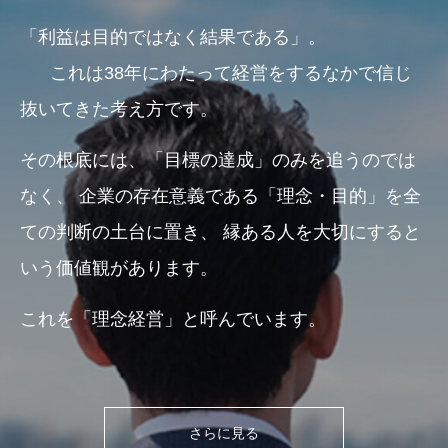
「利益は目的ではなく結果である」。
これは38年にわたって経営をするなかで信じ
抜いてきた考え方です。
その根底には、「目標の達成」のみを追うのでは
なく、
企業の存在意義である「理念・目的」を全
ての判断の土台に置き、
縁ある人を大切にすると
いう価値観があります。
これを「理念経営」と呼んでいます。
さらに見る