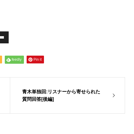
feedly
Pin it
青木単独回:リスナーから寄せられた
質問回答[後編]