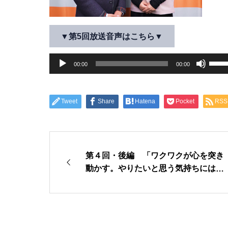
さ
い。
▼第5回放送音声はこちら▼
音
ボ
00:00
00:00
声
リ
プ
ュ
レ
ー
Tweet
Share
Hatena
Pocket
RSS
ー
ム
ヤ
調
ー
節
に
第４回・後編 「ワクワクが心を突き
は
動かす。やりたいと思う気持ちには勝
上
てない」
下
矢
印
キ