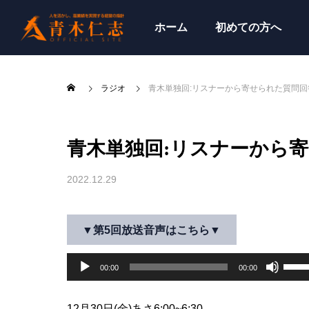
ホーム
初めての方へ
ラジオ
青木単独回:リスナーから寄せられた質問回答
青木単独回:リスナーから寄
2022.12.29
▼第5回放送音声はこちら▼
音
ボ
00:00
00:00
声
リ
プ
ュ
レ
12月30日(金)あさ6:00~6:30