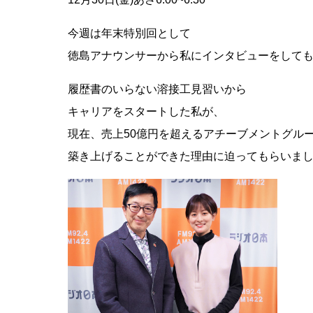
ー
ー
ム
ヤ
今週は年末特別回として
調
ー
徳島アナウンサーから私にインタビューをして
節
に
履歴書のいらない溶接工見習いから
は
上
キャリアをスタートした私が、
下
現在、売上50億円を超えるアチーブメントグル
矢
築き上げることができた理由に迫ってもらいま
印
キ
ー
を
使
っ
て
く
だ