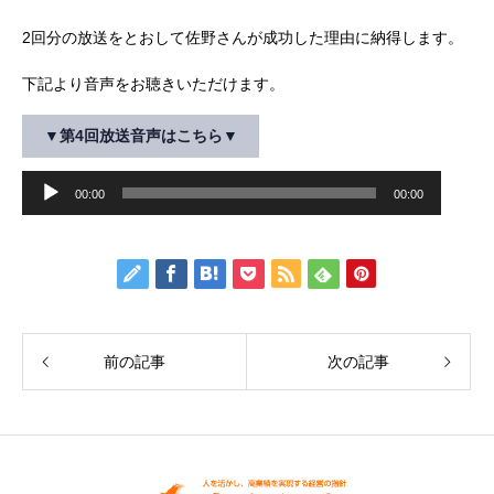
2回分の放送をとおして
佐野さんが成功した理由に納得します。
下記より音声をお聴きいただけます。
▼第4回放送音声はこちら▼
音
声
00:00
00:00
プ
レ
ー
ヤ
ー
前の記事
次の記事