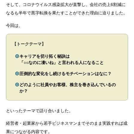
そして、コロナウイルス感染拡大が直撃し、
会社の売上6割減に
なるも
半年で黒字転換を果たすことができた
理由に迫りました。
今回は、
【トークテーマ】
キャリアを切り拓く秘訣は
「○○なのに凄いね」と言われる人になること
圧倒的な変化をし続けるモチベーションはなに？
どのように社員やお客様、株主を巻き込んでいるの
か？
といったテーマで語り合いました。
経営者・起業家から若手ビジネスマンまで
そのまま実践すれば成
果につながる内容です。