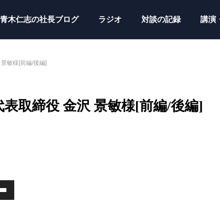
青木仁志の社長ブログ
ラジオ
対談の記録
講演
 景敏様[前編/後編]
 代表取締役 金沢 景敏様[前編/後編]