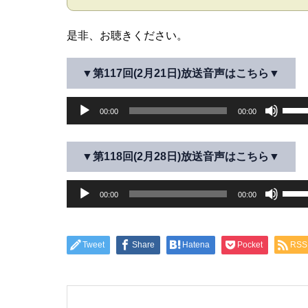
是非、お聴きください。
▼第117回(2月21日)放送音声はこちら▼
音
ボ
00:00
00:00
声
リ
プ
ュ
レ
ー
▼第118回(2月28日)放送音声はこちら▼
ー
ム
音
ヤ
ボ
調
00:00
00:00
声
ー
リ
節
プ
ュ
に
レ
ー
は
Tweet
Share
Hatena
Pocket
RSS
ー
ム
上
ヤ
調
下
ー
節
矢