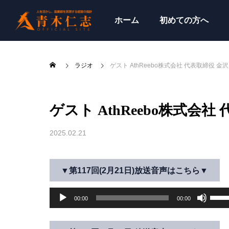
ホーム
初めての方へ
ラジオ
ゲスト AthReebo株式会社 代表取締役 金沢
ゲスト AthReebo株式会社
2025.02.21
▼第117回(2月21日)放送音声はこちら▼
音
ボ
00:00
00:00
声
リ
プ
ュ
レ