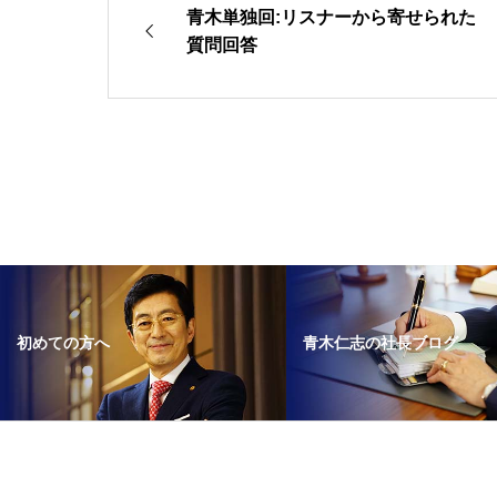
に
印
青木単独回:リスナーから寄せられた
は
キ
質問回答
上
ー
下
を
矢
使
印
っ
キ
て
ー
く
を
だ
使
さ
っ
い。
て
く
青木仁志の社長ブログ
初めての方へ
だ
さ
い。