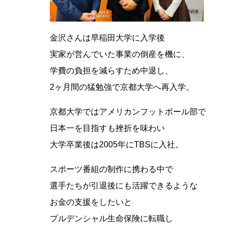
さ
キ
い。
ー
金沢さんは早稲田大学に入学後
を
実家が営んでいた事業の倒産を機に、
使
学費の負担を減らすため中退し、
っ
2ヶ月間の猛勉強で京都大学へ再入学。
て
く
京都大学ではアメリカンフットボール部で
だ
日本一を目指すも挫折を味わい
さ
大学卒業後は2005年にTBSに入社。
い。
スポーツ番組の制作に携わる中で
選手たちが引退後にも活躍できるような
お金の支援をしたいと
プルデンシャル生命保険に転職し