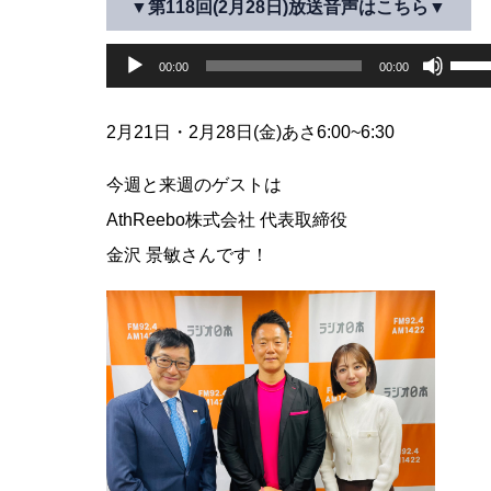
ー
▼第118回(2月28日)放送音声はこちら▼
ー
ム
ヤ
音
ボ
調
00:00
00:00
ー
節
声
リ
に
プ
ュ
2月21日・2月28日(金)あさ6:00~6:30
は
レ
ー
上
今週と来週のゲストは
下
ー
ム
AthReebo株式会社 代表取締役
矢
ヤ
調
印
金沢 景敏さんです！
ー
節
キ
に
ー
を
は
使
上
っ
下
て
く
矢
だ
印