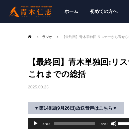
ホーム
初めての方へ
ラジオ
【最終回】青木単独回:リスナーから寄せ
【最終回】青木単独回:リ
これまでの総括
2025.09.25
▼第148回(9月26日)放送音声はこちら▼
音
ボ
00:00
00:00