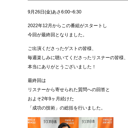
声
リ
プ
ュ
9月26日(金)あさ6:00~6:30
レ
ー
2022年12月からこの番組がスタートし
ー
ム
今回が最終回となりました。
ヤ
調
ー
節
ご出演くださったゲストの皆様、
に
毎週楽しみに聴いてくださったリスナーの皆様
は
本当にありがとうございました！
上
最終回は
下
リスナーから寄せられた質問への回答と
矢
およそ2年9ヶ月続けた
印
「成功の技術」の総括を行いました。
キ
ー