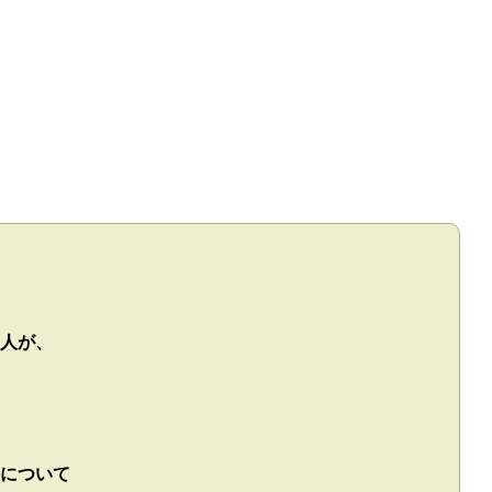
人が、
について