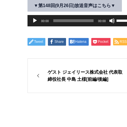
▼第148回(9月26日)放送音声はこちら▼
音
ボ
00:00
00:00
声
リ
プ
ュ
レ
ー
Tweet
Share
Hatena
Pocket
RSS
ー
ム
ヤ
調
ー
節
に
ゲスト ジェイリース株式会社 代表取
は
締役社長 中島 土様[前編/後編]
上
下
矢
印
キ
ー
を