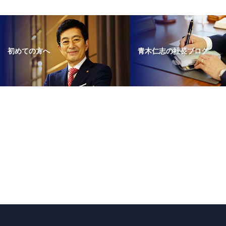
使
っ
て
く
青木仁志の社長ブログ
初めての方へ
だ
さ
い。