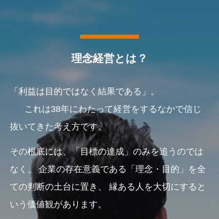
理念経営とは？
「利益は目的ではなく結果である」。
これは38年にわたって経営をするなかで信じ
抜いてきた考え方です。
その根底には、「目標の達成」のみを追うのでは
なく、
企業の存在意義である「理念・目的」を全
ての判断の土台に置き、
縁ある人を大切にすると
いう価値観があります。