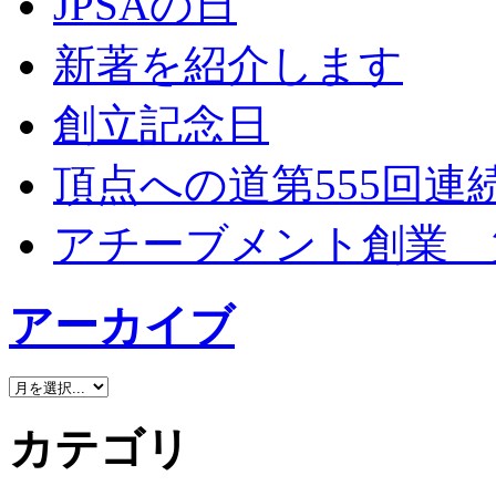
JPSAの日
新著を紹介します
創立記念日
頂点への道第555回連
アチーブメント創業 
アーカイブ
カテゴリ