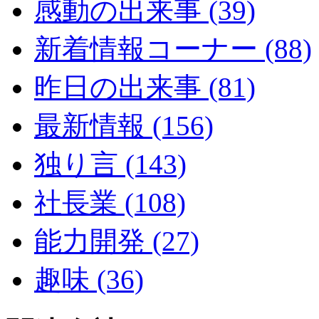
感動の出来事 (39)
新着情報コーナー (88)
昨日の出来事 (81)
最新情報 (156)
独り言 (143)
社長業 (108)
能力開発 (27)
趣味 (36)