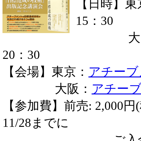
【日時】東京
15：30
大阪：12
20：30
【会場】東京：
アチーブ
大阪：
アチー
【参加費】前売: 2,000円
11/28までに
ご入金が完了