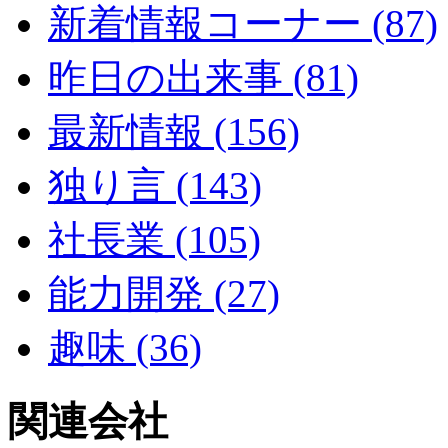
新着情報コーナー (87)
昨日の出来事 (81)
最新情報 (156)
独り言 (143)
社長業 (105)
能力開発 (27)
趣味 (36)
関連会社