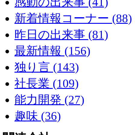
感動の出来事 (41)
新着情報コーナー (88)
昨日の出来事 (81)
最新情報 (156)
独り言 (143)
社長業 (109)
能力開発 (27)
趣味 (36)