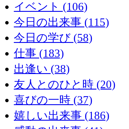
イベント (106)
今日の出来事 (115)
今日の学び (58)
仕事 (183)
出逢い (38)
友人とのひと時 (20)
喜びの一時 (37)
嬉しい出来事 (186)