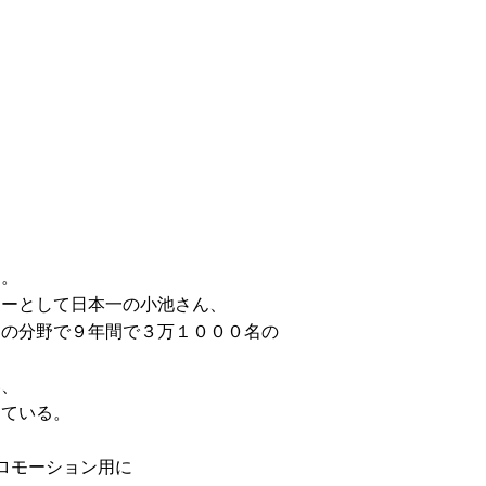
た。
ジーとして日本一の小池さん、
）の分野で９年間で３万１０００名の
、
い、
っている。
ロモーション用に