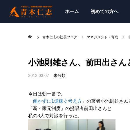
ホーム
初めての方へ
青木仁志の社長ブログ
マネジメント・育成
小池則雄さん、前田出さん
2012.03.07
未分類
今日は朝一番で、
「
働かずに1億稼ぐ考え方
」の著者小池則雄さん
「新・家元制度」の提唱者前田出さんと
私の3人で対談を行った。