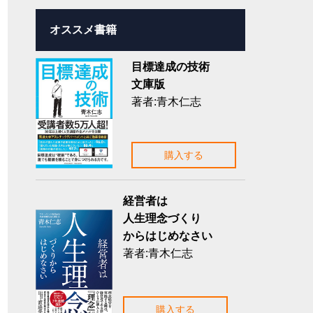
オススメ書籍
目標達成の技術
文庫版
著者:青木仁志
購入する
経営者は
人生理念づくり
からはじめなさい
著者:青木仁志
購入する