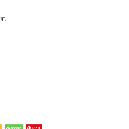
ます。
feedly
Pin it