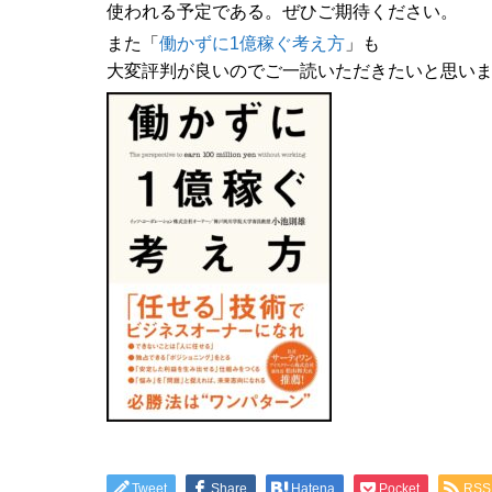
使われる予定である。ぜひご期待ください。
また「
働かずに1億稼ぐ考え方
」も
大変評判が良いのでご一読いただきたいと思い
Tweet
Share
Hatena
Pocket
RSS