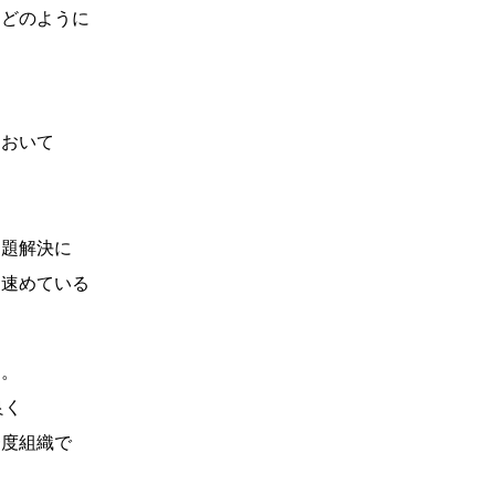
をどのように
、
において
問題解決に
に速めている
る。
良く
一度組織で