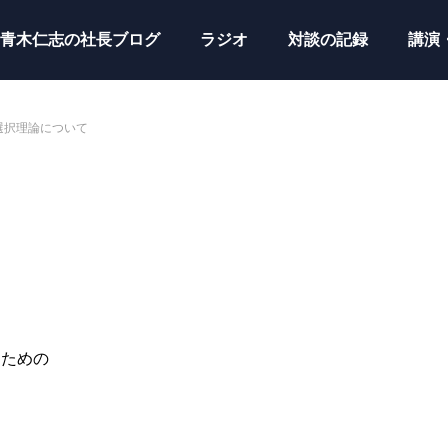
青木仁志の社長ブログ
ラジオ
対談の記録
講演
選択理論について
るための