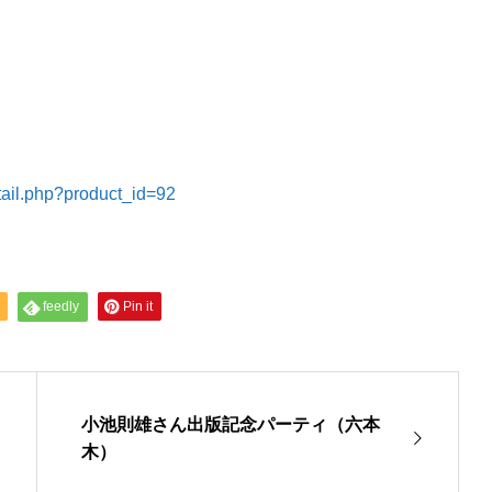
etail.php?product_id=92
feedly
Pin it
小池則雄さん出版記念パーティ（六本
木）