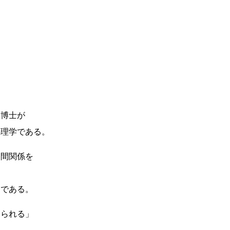
ー博士が
心理学である。
人間関係を
とである。
えられる」