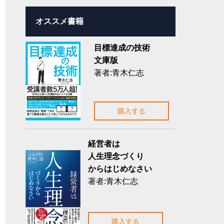
オススメ書籍
目標達成の技術
文庫版
著者:青木仁志
購入する
経営者は
人生理念づくり
からはじめなさい
著者:青木仁志
購入する