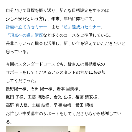
自分だけで目標を振り返り、新たな目標設定をするのは
少し不安だという方は、年末、年始に弊社にて、
計画の立て方セミナー
、また
『超』達成力セミナー
、
『頂点への道』講座
など多くのコースをご準備している。
是非こういった機会も活用し、新しい年を迎えていただきたいと
思っている。
今回のスタンダードコースでも、皆さんの目標達成の
サポートをしてくださるアシスタントの方が11名参加
してくださった。
飯野陽一様、石田 陽一様、岩本 里美様、
梶田 了様、工藤 博政様、倉光 玄様、後藤 清安様、
高野 直人様、土橋 航様、早瀬 徹様、横田 昭様
お忙しい中受講生のサポートをしてくださり心から感謝してい
る。