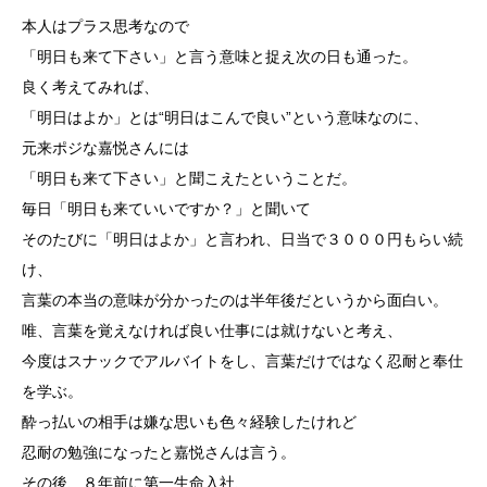
本人はプラス思考なので
「明日も来て下さい」と言う意味と捉え次の日も通った。
良く考えてみれば、
「明日はよか」とは“明日はこんで良い”という意味なのに、
元来ポジな嘉悦さんには
「明日も来て下さい」と聞こえたということだ。
毎日「明日も来ていいですか？」と聞いて
そのたびに「明日はよか」と言われ、日当で３０００円もらい続
け、
言葉の本当の意味が分かったのは半年後だというから面白い。
唯、言葉を覚えなければ良い仕事には就けないと考え、
今度はスナックでアルバイトをし、言葉だけではなく忍耐と奉仕
を学ぶ。
酔っ払いの相手は嫌な思いも色々経験したけれど
忍耐の勉強になったと嘉悦さんは言う。
その後、８年前に第一生命入社、