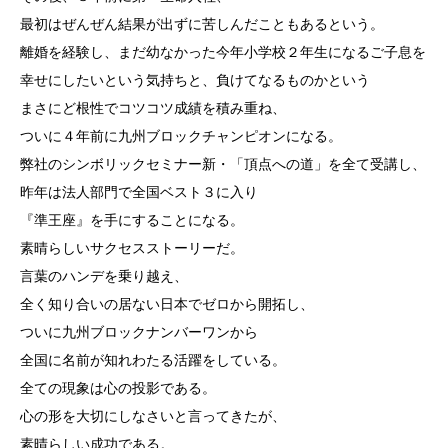
最初はぜんぜん結果が出ずに苦しんだこともあるという。
離婚を経験し、まだ幼なかった今年小学校２年生になるご子息を
幸せにしたいという気持ちと、負けてなるものかという
まさにど根性でコツコツ成績を積み重ね、
ついに４年前に九州ブロックチャンピオンになる。
弊社のシンボリックセミナー新・「頂点への道」を全て受講し、
昨年は法人部門で全国ベスト３に入り
『準王座』を手にすることになる。
素晴らしいサクセスストーリーだ。
言葉のハンデを乗り越え、
全く知り合いの居ない日本でゼロから開拓し、
ついに九州ブロックナンバーワンから
全国に名前が知れわたる活躍をしている。
全ての現象は心の投影である。
心の形を大切にしなさいと言ってきたが、
素晴らしい成功である。