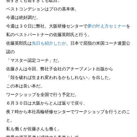
長すぎても短すぎても駄目。
ベストコンデションはプロの基本体。
今週は絶好調だ。
今週は３０日に弊社、大阪研修センターで
夢の叶え方セミナー
を
私のベストパートナーの佐藤英郎氏と行う。
佐藤英郎氏は
先日も紹介したが
、日本で屈指の米国コーチ連盟公
認の
「マスター認定コーチ」だ。
佐藤さんは今回、弊社子会社のアチーブメント出版から
「殻を破れば生まれ変われるかもしれない」を出した。
この本は良い本だ。
ワークショップを全国で行う予定だ。
６月３０日は大阪からとんぼ返りで戻り、
夜７時から本社高輪研修センターでワークショップを行うとのこ
と。
私も働くが佐藤さんも働く。