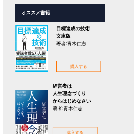
オススメ書籍
目標達成の技術
文庫版
著者:青木仁志
購入する
経営者は
人生理念づくり
からはじめなさい
著者:青木仁志
購入する