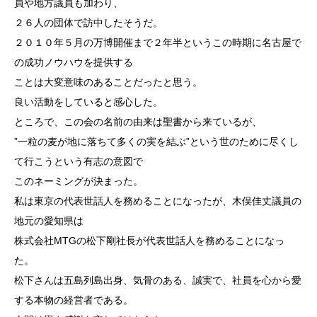
員や地方議員も加わり、
２６人の団体で訪中したそうだ。
２０１０年５月の万博開催まで２年半というこの時期に名古屋で
の成功ノウハウを提供する
ことは大変意味のあることだったと思う。
良い活動をしていると感心した。
ところで、この会の名前の由来は聖書から来ているが、
”一粒の麦が地に落ちて多くの実を結ぶ”という世のために尽くし
て行こうという有志の意図で
このネーミングが決まった。
私は東京の代表世話人を務めることになったが、木俣佳丈議員の
地元の愛知県は
株式会社MTGの松下剛社長が代表世話人を務めることになっ
た。
松下さんは五島列島出身、気骨のある、誠実で、社員を心から愛
する本物の経営者である。