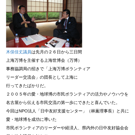
木俣佳丈議員
は先月の２６日から三日間
上海万博を主催する上海世博会（万博）
事務協調局の招きで「上海万博ボランティア
リーダー交流会」の団長として上海に
行ってきたばかりだ。
２００５年の愛・地球博の市民ボランティアの活力やノウハウを
名古屋から伝える市民交流の第一歩にできたと喜んでいた。
今回はNPO法人「日中友好支援センター」（林薫理事長）と共に
愛・地球博を成功に導いた
市民ボランティアのリーダーや経済人、県内外の日中友好協会会