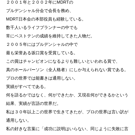
２００１年と２００２年にMDRTの
プルデンシャル分会で会長を務め、
MDRT日本会の本部役員も経験している。
数千人いるライフプランナーの中でも
常にベストテンの成績を維持してきた人物だ。
２００５年にはプルデンシャルの中で
最も栄誉ある坂口賞を受賞している。
この賞はチャンピオンになるよりも難しいといわれる賞で、
真のホールパーソン（全人格者）にしか与えられない賞である。
プロの世界では能書きは通用しない。
実績がすべてである。
何を語るかではなく、何ができたか、又現在何ができるかという
結果、実績が言語の世界だ。
私は３０年以上この世界で生きてきたが、プロの世界は言い訳が
通用しない。
私の好きな言葉に「成功に説明はいらない、同じように失敗に言