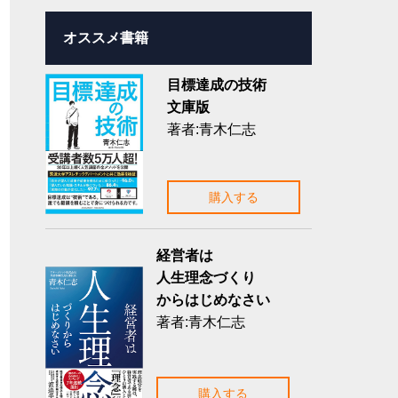
オススメ書籍
目標達成の技術
文庫版
著者:青木仁志
購入する
経営者は
人生理念づくり
からはじめなさい
著者:青木仁志
購入する