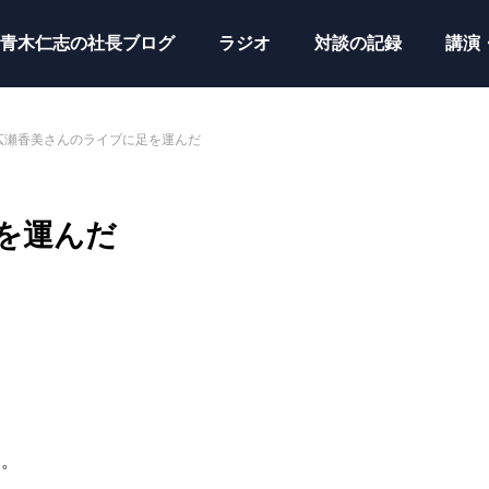
青木仁志の社長ブログ
ラジオ
対談の記録
講演
広瀬香美さんのライブに足を運んだ
を運んだ
た。