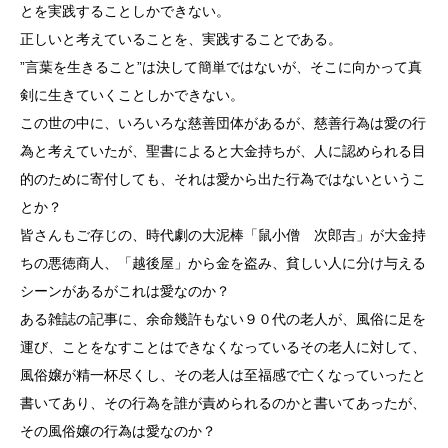
とを実践することしかできない。
正しいと考えていることを、実践することである。
”言葉を生きること”は決して簡単ではないが、そこに向かって真
剣に生きていくことしかできない。
この世の中に、いろいろな慈善団体があるが、慈善行為は愛の行
為と考えていたが、聖書によると大金持ちが、人に認められる目
的のために寄付しても、それは愛から出た行為ではないというこ
とか？
皆さんもご存じの、時代劇の大泥棒「鼠小僧 次郎吉」が大金持
ちの悪徳商人、「越後屋」から金を盗み、貧しい人に分け与える
シーンがあるがこれは愛なのか？
ある雑誌の記事に、余命幾許もない９０代の老人が、風俗に足を
運び、ことをなすことはできなくなっているその老人に対して、
風俗嬢が精一杯尽くし、その老人は至福感で亡くなっていったと
書いてあり、その行為を誰が責められるのかと書いてあったが、
その風俗嬢の行為は愛なのか？