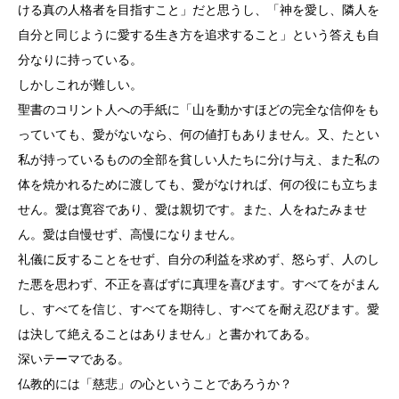
ける真の人格者を目指すこと」だと思うし、「神を愛し、隣人を
自分と同じように愛する生き方を追求すること」という答えも自
分なりに持っている。
しかしこれが難しい。
聖書のコリント人への手紙に「山を動かすほどの完全な信仰をも
っていても、愛がないなら、何の値打もありません。又、たとい
私が持っているものの全部を貧しい人たちに分け与え、また私の
体を焼かれるために渡しても、愛がなければ、何の役にも立ちま
せん。愛は寛容であり、愛は親切です。また、人をねたみませ
ん。愛は自慢せず、高慢になりません。
礼儀に反することをせず、自分の利益を求めず、怒らず、人のし
た悪を思わず、不正を喜ばずに真理を喜びます。すべてをがまん
し、すべてを信じ、すべてを期待し、すべてを耐え忍びます。愛
は決して絶えることはありません」と書かれてある。
深いテーマである。
仏教的には「慈悲」の心ということであろうか？