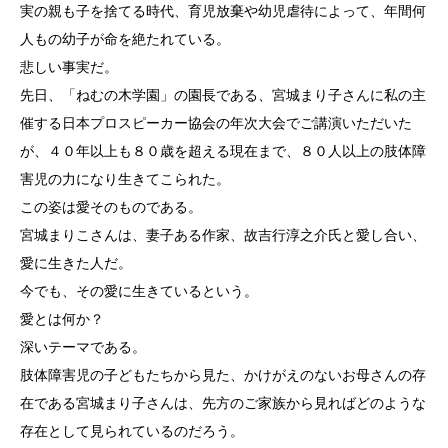
実の親も子を捨てる時代、育児放棄や幼児虐待によって、年間何
人もの幼子が命を絶たれている。
悲しい事実だ。
先日、「ねむの木学園」の園長である、宮城まり子さんに私の主
催する日本プロスピーカー協会の年次大会でご講演いただいた
が、４０年以上も８０歳を超える現在まで、８０人以上の肢体障
害児の力になり生きてこられた。
この姿は愛そのものである。
宮城まりこさんは、妻子ある作家、故吉行淳之介氏と愛し合い、
愛に生きた人だ。
今でも、その愛に生きているという。
愛とは何か？
深いテーマである。
肢体障害児の子どもたちから見た、かけがえのないお母さんの存
在である宮城まり子さんは、先方のご家族から見ればどのような
存在として見られているのだろう。