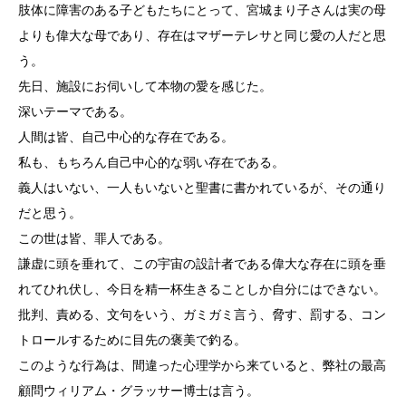
肢体に障害のある子どもたちにとって、宮城まり子さんは実の母
よりも偉大な母であり、存在はマザーテレサと同じ愛の人だと思
う。
先日、施設にお伺いして本物の愛を感じた。
深いテーマである。
人間は皆、自己中心的な存在である。
私も、もちろん自己中心的な弱い存在である。
義人はいない、一人もいないと聖書に書かれているが、その通り
だと思う。
この世は皆、罪人である。
謙虚に頭を垂れて、この宇宙の設計者である偉大な存在に頭を垂
れてひれ伏し、今日を精一杯生きることしか自分にはできない。
批判、責める、文句をいう、ガミガミ言う、脅す、罰する、コン
トロールするために目先の褒美で釣る。
このような行為は、間違った心理学から来ていると、弊社の最高
顧問ウィリアム・グラッサー博士は言う。