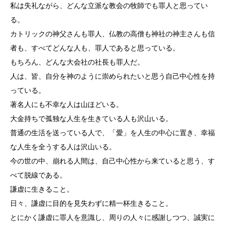
私は失礼ながら、どんな立派な教会の牧師でも罪人と思ってい
る。
カトリックの神父さんも罪人、仏教の高僧も神社の神主さんも信
者も、すべてどんな人も、罪人であると思っている。
もちろん、どんな大会社の社長も罪人だ。
人は、皆、自分を神のように崇められたいと思う自己中心性を持
っている。
著名人にも不幸な人は山ほどいる。
大金持ちで孤独な人生を生きている人も沢山いる。
普通の生活を送っている人で、「愛」を人生の中心に置き、幸福
な人生を全うする人は沢山いる。
今の世の中、崩れる人間は、自己中心性から来ていると思う、す
べて脱線である。
謙虚に生きること。
日々、謙虚に目的を見失わずに精一杯生きること。
とにかく謙虚に罪人を意識し、周りの人々に感謝しつつ、誠実に