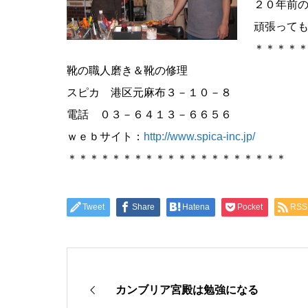
２０年前
頑張って
＊＊＊＊
靴の職人磨き＆靴の修理
スピカ 港区元麻布３－１０－８
電話 ０３－６４１３－６６５６
ｗｅｂサイト：
http://www.spica-inc.jp/
＊＊＊＊＊＊＊＊＊＊＊＊＊＊＊＊＊＊＊＊
Tweet
Share
Hatena
Pocket
RSS
カンブリア宮殿は勉強になる