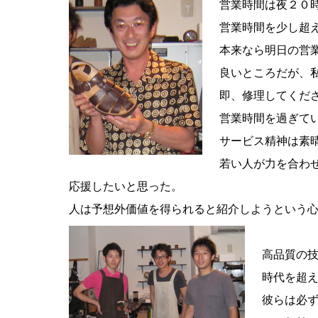
営業時間は夜２０
営業時間を少し超
本来なら明日の営
良いところだが、
即、修理してくだ
営業時間を過ぎて
サービス精神は素
若い人が力を合わ
応援したいと思った。
人は予想外価値を得られると紹介しようという
高品質の
時代を超
彼らは必