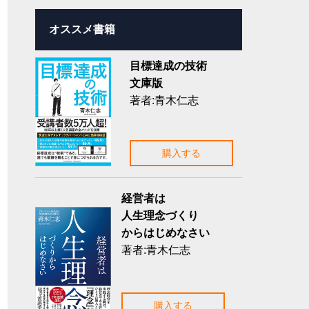
オススメ書籍
目標達成の技術
文庫版
著者:青木仁志
購入する
経営者は
人生理念づくり
からはじめなさい
著者:青木仁志
購入する