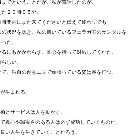
時までということだが、私が電話したのが、
えた２０時０５分。
業時間内にまた来てくださいと伝えて終わりでも
私の状況を聴き、私の履いているフェラガモのサンダルを
さった。
いるにもかかわらず、真心を持って対応してくれた、
晴らしい。
せて、独自の創意工夫で頑張っている姿は胸を打つ。
心が生まれる。
技術とサービスは人を動かす。
えて真心や誠実さのある人は必ず成功していくものだ。
ず良い人生を生きていくことだろう。