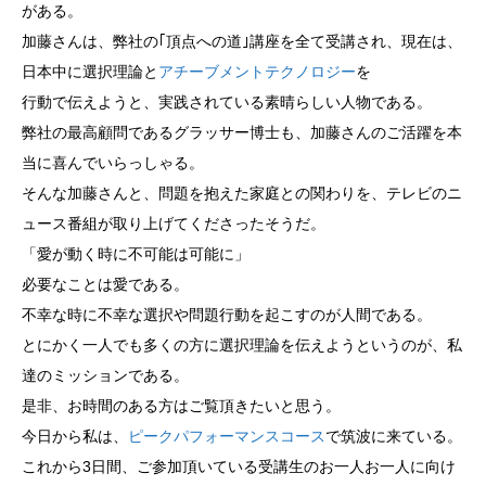
がある。
加藤さんは、弊社の｢頂点への道｣講座を全て受講され、現在は、
日本中に選択理論と
アチーブメントテクノロジー
を
行動で伝えようと、実践されている素晴らしい人物である。
弊社の最高顧問であるグラッサー博士も、加藤さんのご活躍を本
当に喜んでいらっしゃる。
そんな加藤さんと、問題を抱えた家庭との関わりを、テレビのニ
ュース番組が取り上げてくださったそうだ。
「愛が動く時に不可能は可能に」
必要なことは愛である。
不幸な時に不幸な選択や問題行動を起こすのが人間である。
とにかく一人でも多くの方に選択理論を伝えようというのが、私
達のミッションである。
是非、お時間のある方はご覧頂きたいと思う。
今日から私は、
ピークパフォーマンスコース
で筑波に来ている。
これから3日間、ご参加頂いている受講生のお一人お一人に向け