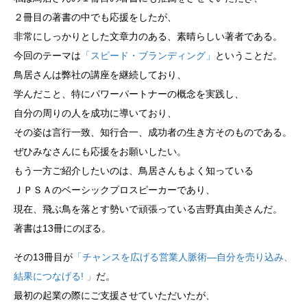
２冊目の著書の中でも応援をしたが、
非常にしっかりとした文章力のある、素晴らしい著者である。
今回のテーマは
「スピード・ブランディング」
ということだ。
鳥居さんは弊社の講座を継続しており、
学んだこと、特にパワーパートナーの概念を実践し、
自分の周りの人を成功に導いており、
その姿は言行一致、知行合一、成功者の生き方そのものである。
ぜひみなさんにも応援をお願いしたい。
もう一方ご紹介したいのは、鳥居さんもよく知っている
ＪＰＳＡのベーシックプロスピーカーであり、
現在、飛ぶ鳥を落とす勢いで頑張っている吉野真由美さんだ。
著書は13冊にのぼる。
その13冊目が
「チャンスを広げる営業人脈術―自分を売り込み、
結果につなげる! 」
だ。
最初の起業の際にご支援させていただいたが、