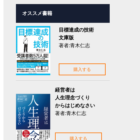
オススメ書籍
目標達成の技術
文庫版
著者:青木仁志
購入する
経営者は
人生理念づくり
からはじめなさい
著者:青木仁志
購入する