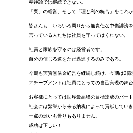
精神論では継続できない。
「実」の経営、そして「理と利の統合」をこれ
皆さんも、いろいろ周りから無責任な中傷誹謗
言っている人たちは社員を守ってはくれない。
社員と家族を守るのは経営者です。
自分の信じる道をただ邁進するのみである。
今期も実質無借金経営を継続し続け、今期は2億
アチーブメントは社員にとっての自己実現の舞
お客様にとっては世界最高峰の目標達成のパー
社会には繁栄から来る納税によって貢献してい
一点の迷いも曇りもありません。
成功は正しい！