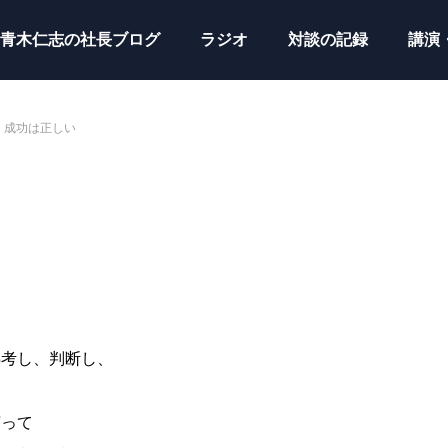
青木仁志の社長ブログ
ラジオ
対談の記録
講演
成功は正しい
熟考し、判断し、
言って