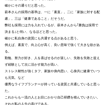
確かにその通りだと思った。
萩本さんの採用の基準は、一に「素直」。二に「家族に対する配
慮」。三は「健康であること」だそうだ。
弊社も採用には力を入れているが、萩本さんから｢勝負は採用で
決まる｣と伺い、なるほどと思った。
確かに私自身の資質にも共通する点があると思う。
例えば、素直で、向上心が高く、良い意味で強くて大きな欲があ
る。
勤勉、努力が好き、人を喜ばせるのが楽しい、失敗を失敗と捉え
ず経験として次に活かす能力が高い、
ストレス耐性が強くタフ、家族や身内思い、心身共に健康でいつ
も元気、など
優秀なライフプランナーが持っている資質と共通していると思っ
た。
これからも一流の人とお目にかかり自己研鑽を積んでいきたい。
それが私の人生の喜びである。