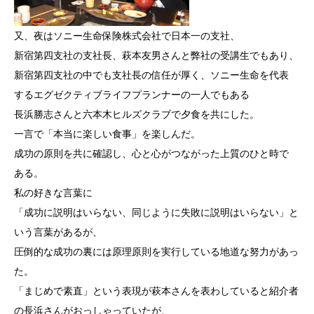
又、夜はソニー生命保険株式会社で日本一の支社、
新宿第四支社の支社長、萩本友男さんと弊社の受講生でもあり、
新宿第四支社の中でも支社長の信任が厚く、ソニー生命を代表
するエグゼクティブライフプランナーの一人でもある
長浜勝志さんと六本木ヒルズクラブで夕食を共にした。
一言で「本当に楽しい食事」を楽しんだ。
成功の原則を共に確認し、心と心がつながった上質のひと時で
ある。
私の好きな言葉に
「成功に説明はいらない、同じように失敗に説明はいらない」と
いう言葉があるが、
圧倒的な成功の裏には原理原則を実行している地道な努力があっ
た。
「まじめで素直」という表現が萩本さんを表わしていると紹介者
の長浜さんがおっしゃっていたが、