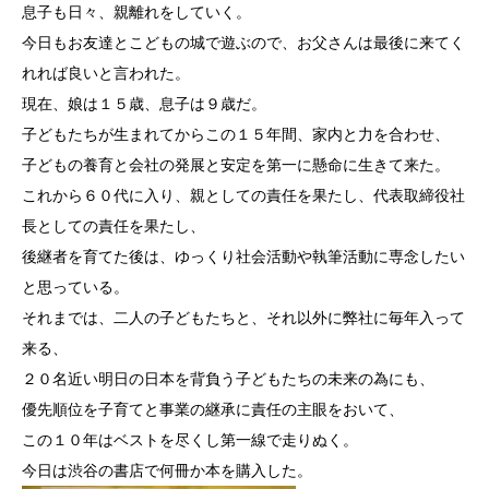
息子も日々、親離れをしていく。
今日もお友達とこどもの城で遊ぶので、お父さんは最後に来てく
れれば良いと言われた。
現在、娘は１５歳、息子は９歳だ。
子どもたちが生まれてからこの１５年間、家内と力を合わせ、
子どもの養育と会社の発展と安定を第一に懸命に生きて来た。
これから６０代に入り、親としての責任を果たし、代表取締役社
長としての責任を果たし、
後継者を育てた後は、ゆっくり社会活動や執筆活動に専念したい
と思っている。
それまでは、二人の子どもたちと、それ以外に弊社に毎年入って
来る、
２０名近い明日の日本を背負う子どもたちの未来の為にも、
優先順位を子育てと事業の継承に責任の主眼をおいて、
この１０年はベストを尽くし第一線で走りぬく。
今日は渋谷の書店で何冊か本を購入した。