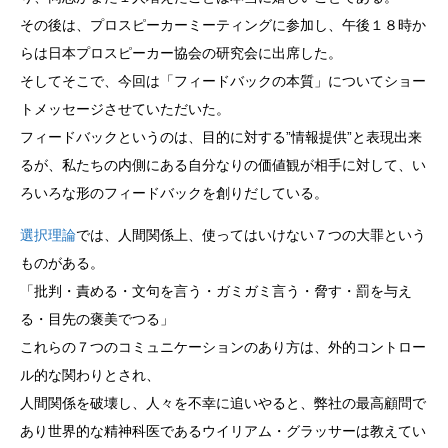
その後は、プロスピーカーミーティングに参加し、午後１８時か
らは日本プロスピーカー協会の研究会に出席した。
そしてそこで、今回は「フィードバックの本質」についてショー
トメッセージさせていただいた。
フィードバックというのは、目的に対する”情報提供”と表現出来
るが、私たちの内側にある自分なりの価値観が相手に対して、い
ろいろな形のフィードバックを創りだしている。
選択理論
では、人間関係上、使ってはいけない７つの大罪という
ものがある。
「批判・責める・文句を言う・ガミガミ言う・脅す・罰を与え
る・目先の褒美でつる」
これらの７つのコミュニケーションのあり方は、外的コントロー
ル的な関わりとされ、
人間関係を破壊し、人々を不幸に追いやると、弊社の最高顧問で
あり世界的な精神科医であるウイリアム・グラッサーは教えてい