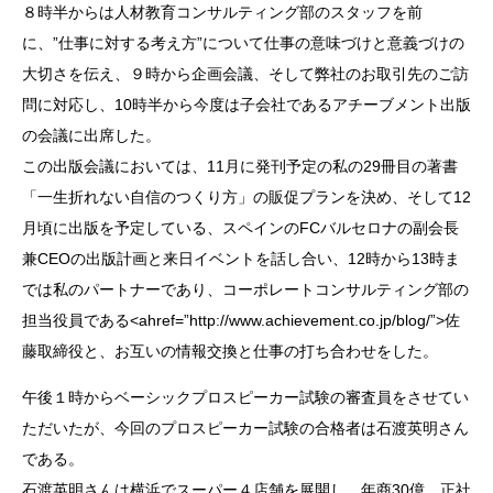
８時半からは人材教育コンサルティング部のスタッフを前
に、”仕事に対する考え方”について仕事の意味づけと意義づけの
大切さを伝え、９時から企画会議、そして弊社のお取引先のご訪
問に対応し、10時半から今度は子会社であるアチーブメント出版
の会議に出席した。
この出版会議においては、11月に発刊予定の私の29冊目の著書
「一生折れない自信のつくり方」の販促プランを決め、そして12
月頃に出版を予定している、スペインのFCバルセロナの副会長
兼CEOの出版計画と来日イベントを話し合い、12時から13時ま
では私のパートナーであり、コーポレートコンサルティング部の
担当役員である<ahref=”http://www.achievement.co.jp/blog/”>佐
藤取締役と、お互いの情報交換と仕事の打ち合わせをした。
午後１時からベーシックプロスピーカー試験の審査員をさせてい
ただいたが、今回のプロスピーカー試験の合格者は石渡英明さん
である。
石渡英明さんは横浜でスーパー４店舗を展開し、年商30億、正社