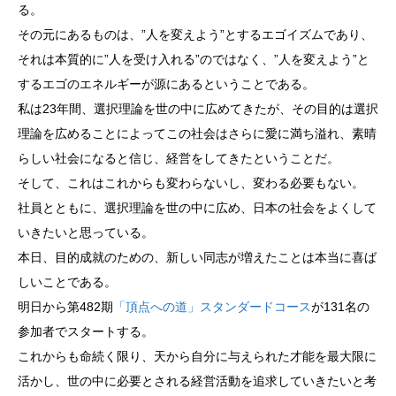
る。
その元にあるものは、”人を変えよう”とするエゴイズムであり、
それは本質的に”人を受け入れる”のではなく、”人を変えよう”と
するエゴのエネルギーが源にあるということである。
私は23年間、選択理論を世の中に広めてきたが、その目的は選択
理論を広めることによってこの社会はさらに愛に満ち溢れ、素晴
らしい社会になると信じ、経営をしてきたということだ。
そして、これはこれからも変わらないし、変わる必要もない。
社員とともに、選択理論を世の中に広め、日本の社会をよくして
いきたいと思っている。
本日、目的成就のための、新しい同志が増えたことは本当に喜ば
しいことである。
明日から第482期
「頂点への道」スタンダードコース
が131名の
参加者でスタートする。
これからも命続く限り、天から自分に与えられた才能を最大限に
活かし、世の中に必要とされる経営活動を追求していきたいと考