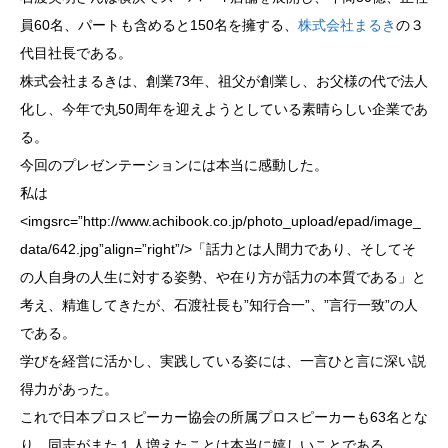
員60名、パートも含めると150名を擁する、
株式会社まるき
の３
代目社長である。
株式会社まるきは、創業73年、祖父が創業し、お父様の代で法人
化し、今年で丸50周年を迎えようとしている素晴らしい企業であ
る。
今回のプレゼンテーションには本当に感動した。
私は
<imgsrc=”http://www.achibook.co.jp/photo_upload/epad/image_
data/642.jpg”align=”right”/>「話力とは人間力であり、そしてそ
の人自身の人生に対する姿勢、や在り方が話力の本質である」と
考え、精進してきたが、石渡社長も”知行合一”、”言行一致”の人
である。
学びを経営に活かし、実践している姿には、一言ひと言に深い説
得力があった。
これで日本プロスピーカー協会の所属プロスピーカーも63名とな
り、同志がまた１人増えたことは本当に嬉しいことである。