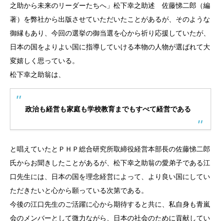
之助から未来のリーダーたちへ」松下幸之助述 佐藤悌二郎（編
著）を弊社から出版させていただいたことがあるが、そのような
御縁もあり、今回の選挙の御当選を心から祈り応援していたが、
日本の国をよりよい国に指導していける本物の人物が選ばれて大
変嬉しく思っている。
松下幸之助翁は、
政治も経営も家庭も学校教育までもすべて経営である
と唱えていたとＰＨＰ総合研究所取締役経営本部長の佐藤悌二郎
氏からお聞きしたことがあるが、松下幸之助翁の愛弟子である江
口先生には、日本の国を理念経営によって、より良い国にしてい
ただきたいと心から願っている次第である。
今後の江口先生のご活躍に心から期待すると共に、私自身も青嵐
会のメンバーとして微力ながら、日本の社会のために貢献してい