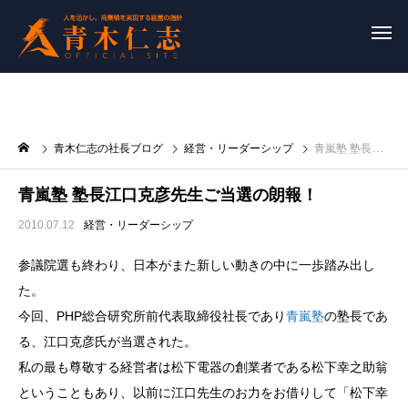
青木仁志の社長ブログ
経営・リーダーシップ
青嵐塾 塾長江口克彦先生ご当選の朗報！
青嵐塾 塾長江口克彦先生ご当選の朗報！
2010.07.12
経営・リーダーシップ
参議院選も終わり、日本がまた新しい動きの中に一歩踏み出し
た。
今回、PHP総合研究所前代表取締役社長であり
青嵐塾
の塾長であ
る、江口克彦氏が当選された。
私の最も尊敬する経営者は松下電器の創業者である松下幸之助翁
ということもあり、以前に江口先生のお力をお借りして「松下幸