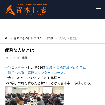
青木仁志の社長ブログ
採用
優秀な人材とは
優秀な人材とは
2011.02.05
採用
一昨日スタートした第516期
戦略的目標達成プログラム
「頂点への道」講座スタンダードコース
。
ご参加いただいている多くのお客様と、
深い学びの時を皆さんと持つことができ非常に感謝である。