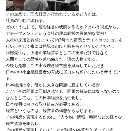
その企業で、理念経営が行われているかどうかは、
社員の行動に現れる。
どのようにして、理念経営の状態を作るか？という視点から、
アチーブメントという会社の理念経営の具体的な実例と、
人材の採用と育成について約2時間の講義とディスカッションを
行い、そして夜には懇親会のひと時をもたせていただいた。
阿部先生は、上場企業経営者としての実績だけではなく、
人間としての品性を兼ね備えた一流の人物である。
今後も是非、この実践理念経営塾を継続していただき、
日本の中小企業経営者の育成に尽力をお願いしたいと考えてい
る。
日本経済は今、確かに大きな問題に直面しているが、
ただ、その問題に圧倒されても、問題の解決にはならないので
なんとしても、この日本経済を活性化し、
日本復興に向ける取り組みが必要である。
経営というものは、経営者の構想からはじまる。
その構想を実現するために、”人や物、情報、時間などの様々な
経営資源を統合し、
その構想を実現していく”ことが経営の本質だと思っている。