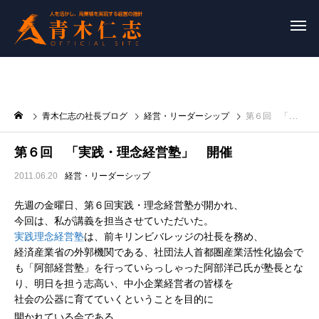
青木仁志の社長ブログ
経営・リーダーシップ
第６回 「実践・理念経営塾」 開催
第６回 「実践・理念経営塾」 開催
2011.06.20
経営・リーダーシップ
先週の金曜日、第６回実践・理念経営塾が開かれ、
今回は、私が講義を担当させていただいた。
実践理念経営塾
は、前キリンビバレッジの社長を務め、
経済産業省の外郭機関である、社団法人首都圏産業活性化協会で
も「阿部経営塾」を行っていらっしゃった阿部洋己氏が塾長とな
り、明日を担う志高い、中小企業経営者の皆様を
社会の公器に育てていくということを目的に
開かれている会である。