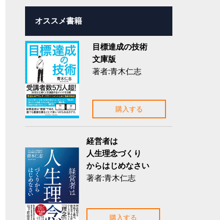
オススメ書籍
目標達成の技術
文庫版
著者:青木仁志
購入する
経営者は
人生理念づくり
からはじめなさい
著者:青木仁志
購入する