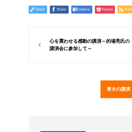
Tweet
Share
Hatena
Pocket
RSS
心を震わせる感動の講演～的場亮氏の
講演会に参加して～
青木の講演