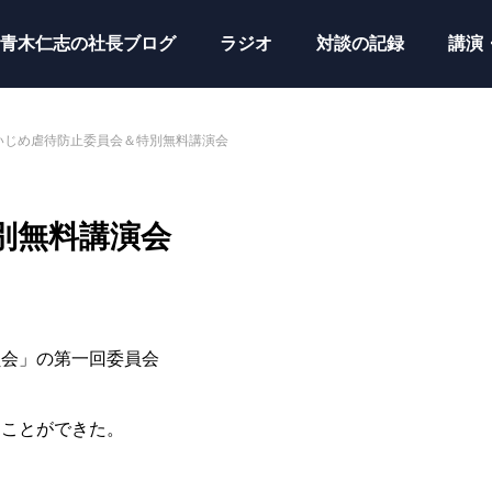
青木仁志の社長ブログ
ラジオ
対談の記録
講演
いじめ虐待防止委員会＆特別無料講演会
別無料講演会
員会」の第一回委員会
うことができた。