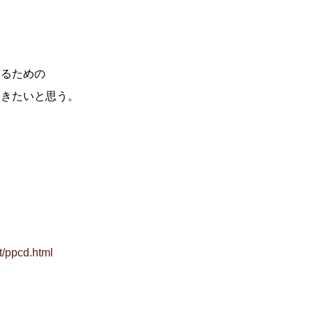
てるための
いきたいと思う。
t/ppcd.html