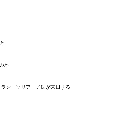
と
のか
ェラン・ソリアーノ氏が来日する