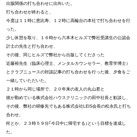
出版関係の打ち合わせに出向いた。
打ち合わせが終わると、
今度は１１時に恵比寿、１２時に高輪台の本社で打ち合わせを行
った。
少し休憩を取り、１６時から六本木ヒルズで弊社受講生の公認会
計士の先生と打ち合わせ、
その後、同じヒルズで弊社から出版してくださった
近藤裕先生（臨床心理士、メンタルカウンセラー、教育学博士）
とクラブニュースの対談記事の打ち合わせを行った後、夕食をご
一緒していただいた。
２１時から同じ場所で、２０年来の友人の丸山君と
彼が勤めている株式会社ハウスクリニックの田中社長と歓談し、
その後、弊社の研修先でもある株式会社LEIS会長の松永氏と打ち
合わせ。
何とか、２３時５９分｢今日中に帰宅する｣という目標を達成し
た。