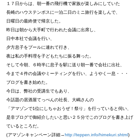
１７日からは、朝一番の飛行機で家族が楽しみにしていた
長崎のハウステンボスに一泊二日のミニ旅行を楽しんで、
日曜日の最終便で帰京した。
昨日は朝から大手町で行われた会議に出席し、
日中本社で会議を行い、
夕方息子をプールに連れて行き、
夜は私の手料理を子どもたちに振る舞った。
そして今朝、６時半に息子を駅に送り朝一番で会社に出社、
今まで４件の会議やミーティングを行い、ようやく一息・・・
ブログを書き始めた。
今日は、弊社の受講生でもあり、
今話題の居酒屋てっぺんの社長、大嶋さんの
「アマゾンで1位にしちゃおうぜ！祭り」を行っていると伺い、
是非ブログで御紹介したいと思い２５分でこのブログを書き上げ
ているところだ。
(アマゾンキャンペーン詳細→
http://teppen.info/himekuri.shtml
)